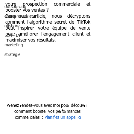
votre prospection commerciale et 
outsourcing
booster vos ventes ?
Dans cet article, nous décryptons 
entrepreneuriat
comment l'algorithme secret de TikTok 
offshore
peut inspirer votre équipe de vente 
pour améliorer l'engagement client et 
LLM - IA
maximiser vos résultats.
marketing
stratégie
Prenez rendez-vous avec moi pour découvrir 
comment booster vos performances 
commerciales  : 
Planifiez un appel ici