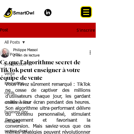
S'inscrire
Post
All Posts
Philippe Massol
All Posts
2 min de lecture
Ce que l'algorithme secret de
prospection
TikTok peut enseigner à votre
vente
équipe de vente
innovation
Vous l'avez sûrement remarqué : TikTok 
ne cesse de captiver des millions 
outils
d’utilisateurs chaque jour, les gardant 
collés à leur écran pendant des heures. 
creation valeur
Son algorithme ultra-performant délivre 
business dev
du contenu personnalisé, stimulant 
l'engagement et favorisant la 
efficacité
conversion. Mais saviez-vous que ces 
service client
mêmes stratégies peuvent révolutionner 