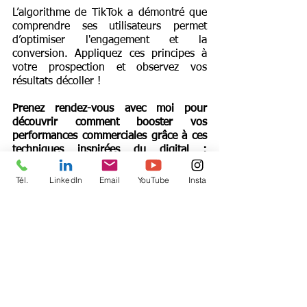
L’algorithme de TikTok a démontré que 
comprendre ses utilisateurs permet 
d’optimiser l'engagement et la 
conversion. Appliquez ces principes à 
votre prospection et observez vos 
résultats décoller !
Prenez rendez-vous avec moi pour 
découvrir comment booster vos 
performances commerciales grâce à ces 
techniques inspirées du digital : 
Planifiez un appel ici
Tél.
LinkedIn
Email
YouTube
Insta
Envie d'aller plus loin ? Mon livre 
"Prospection commerciale au 
téléphone" détaille les meilleures 
stratégies de vente : 
Découvrez-le sur 
Amazon
.
Mots-clés :
algorithme
vente
prospection