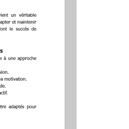
ent un véritable 
pter et maintenir 
ont le succès de 
s
ce à une approche 
sion.
la motivation.
ude.
ctif.
tre adaptés pour 