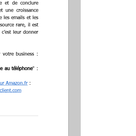
e et de conclure 
t une croissance 
les emails et les 
urce rare, il est 
c’est leur donner 
Prenez rendez-vous dès maintenant pour voir si la gamification a du sens pour votre business : 
le au téléphone
" : 
 sur Amazon.fr
 : 
client.com