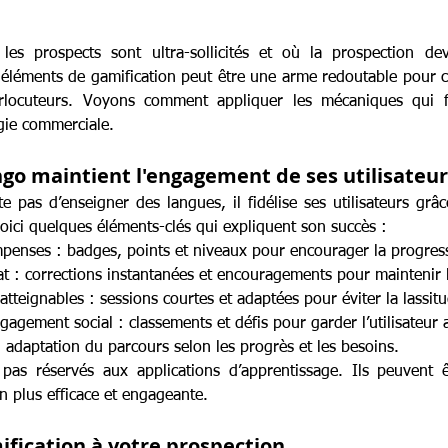
es prospects sont ultra-sollicités et où la prospection devi
 éléments de gamification peut être une arme redoutable pour ca
terlocuteurs. Voyons comment appliquer les mécaniques qui f
gie commerciale.
o maintient l'engagement de ses utilisateur
 pas d’enseigner des langues, il fidélise ses utilisateurs grâ
oici quelques éléments-clés qui expliquent son succès :
mpenses : badges, points et niveaux pour encourager la progres
at : corrections instantanées et encouragements pour maintenir 
et atteignables : sessions courtes et adaptées pour éviter la lassit
ngagement social : classements et défis pour garder l’utilisateur a
 : adaptation du parcours selon les progrès et les besoins.
pas réservés aux applications d’apprentissage. Ils peuvent ê
n plus efficace et engageante.
ification à votre prospection