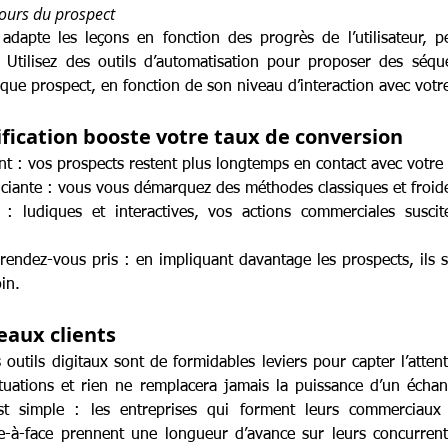
cours du prospect
apte les leçons en fonction des progrès de l’utilisateur, pe
Utilisez des outils d’automatisation pour proposer des séque
que prospect, en fonction de son niveau d’interaction avec vot
fication booste votre taux de conversion
t : vos prospects restent plus longtemps en contact avec votre
nciante : vous vous démarquez des méthodes classiques et froid
s : ludiques et interactives, vos actions commerciales susci
endez-vous pris : en impliquant davantage les prospects, ils so
oin.
eaux clients
s outils digitaux sont de formidables leviers pour capter l’attenti
ituations et rien ne remplacera jamais la puissance d’un échan
est simple : les entreprises qui forment leurs commerciaux 
e-à-face prennent une longueur d’avance sur leurs concurrent