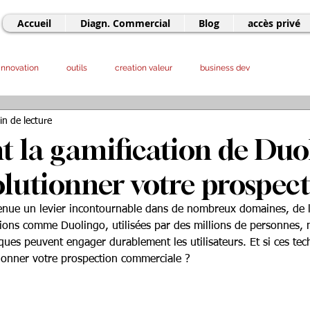
Accueil
Diagn. Commercial
Blog
accès privé
innovation
outils
creation valeur
business dev
in de lecture
sourcing
entrepreneuriat
offshore
LLM - IA
marketing
la gamification de Duo
olutionner votre prospec
venue un levier incontournable dans de nombreux domaines, de l
ions comme Duolingo, utilisées par des millions de personnes, 
ques peuvent engager durablement les utilisateurs. Et si ces tec
tionner votre prospection commerciale ?