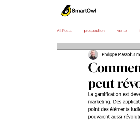
All Posts
prospection
vente
Philippe Massol
3 m
efficacité
service client
out
Comment 
peut rév
stratégie
La gamification est de
marketing. Des applicat
point des éléments ludi
pouvaient aussi révolu