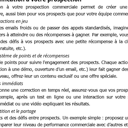
tion à votre prospection commerciale permet de créer une
ve, aussi bien pour vos prospects que pour votre équipe commer
ractions en jeu
es emails froids ou de passer des appels standardisés, imagi
iers à atteindre ou des récompenses à gagner. Par exemple, vou
u des défis à vos prospects avec une petite récompense à la c
atuite, etc.).
ystème de points et de récompenses
e points pour suivre l'engagement des prospects. Chaque actio
ption à une démo, ouverture d’un email, etc.) leur fait gagner des 
veau, offrez-leur un contenu exclusif ou une offre spéciale.
ks immédiats
ne une correction en temps réel, assurez-vous que vos prospe
xemple, après un test en ligne ou une interaction sur votre 
médiat ou une vidéo expliquant les résultats.
ition et le partage
s et des défis entre prospects. Un exemple simple : proposez un
mparer leur niveau de performance commerciale avec d’autres et