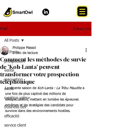
S'inscrire
Post
All Posts
Philippe Massol
All Posts
3 min de lecture
Comment les méthodes de survie
prospection
de 'Koh-Lanta' peuvent
vente
transformer votre prospection
innovation
téléphonique
La récente saison de 
Koh-Lanta : La Tribu Maudite
 a 
outils
une fois de plus captivé des millions de 
creation valeur
téléspectateurs, mettant en lumière les épreuves 
extrêmes et les stratégies des candidats pour 
business dev
survivre dans des environnements hostiles.
efficacité
service client