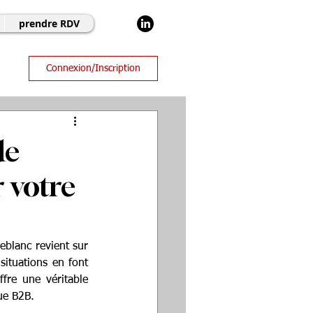
prendre RDV
Connexion/Inscription
de
r votre
eblanc revient sur 
ituations en font 
fre une véritable 
ue B2B. 