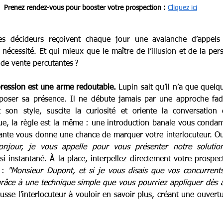
Prenez rendez-vous pour booster votre prospection :
Cliquez ici
 décideurs reçoivent chaque jour une avalanche d’appels 
écessité. Et qui mieux que le maître de l’illusion et de la per
 de vente percutantes ?
pression est une arme redoutable.
 Lupin sait qu’il n’a que quel
imposer sa présence. Il ne débute jamais par une approche fade
son style, suscite la curiosité et oriente la conversation 
e, la règle est la même : une introduction banale vous condamne
ante vous donne une chance de marquer votre interlocuteur. Oub
onjour, je vous appelle pour vous présenter notre solutio
si instantané. À la place, interpellez directement votre prospec
 : 
"Monsieur Dupont, et si je vous disais que vos concurrents
râce à une technique simple que vous pourriez appliquer dès a
sse l’interlocuteur à vouloir en savoir plus, créant une ouvertu