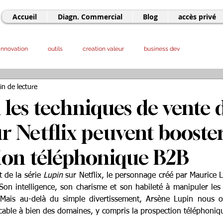
Accueil
Diagn. Commercial
Blog
accès privé
innovation
outils
creation valeur
business dev
in de lecture
sourcing
entrepreneuriat
offshore
LLM - IA
marketing
les techniques de vente 
ur Netflix peuvent booste
ion téléphonique B2B
 de la série 
Lupin
 sur Netflix, le personnage créé par Maurice L
Son intelligence, son charisme et son habileté à manipuler les s
 Mais au-delà du simple divertissement, Arsène Lupin nous of
icable à bien des domaines, y compris la prospection téléphoniq