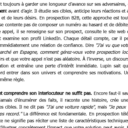
t toujours à garder une longueur d’avance sur ses adversaires, c’
men
t avant d’agir. Il étudie ses cibles, anticipe leurs réactions et
s et de leurs désirs. En prospection B2B, cette approche est tout 
e contente pas de composer un numéro au hasard et de débiter
appel, il se renseigne sur son prospect, consulte le site web d
t examine son profil LinkedIn. Chaque détail compte, car il pe
 immédiatement une relation de confiance. Dire 
"J’ai vu que votr
arché en Espagne, comment gérez-vous votre prospection loca
rs et que votre appel n’est pas aléatoire. À l’inverse, un discour
on et entraîne une perte d’intérêt immédiate. Lupin sait que
bord entrer dans son univers et comprendre ses motivations. 
 même règle.
 et comprendre son interlocuteur ne suffit pas.
 Encore faut-il sav
amais d’énumérer des faits, il raconte une histoire, crée une
es cibles. Il ne dit pas 
"J’ai une voiture rapide"
, mais 
"Je peux
ps record."
 La différence est fondamentale. En prospection tél
 ne signifie pas réciter une liste de caractéristiques techniques. 