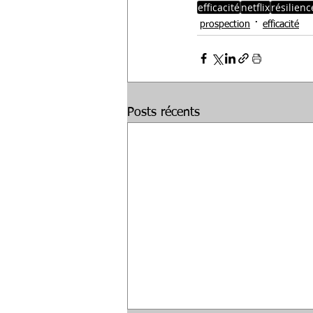
efficacité
netflix
résilienc
prospection
efficacité
Posts récents