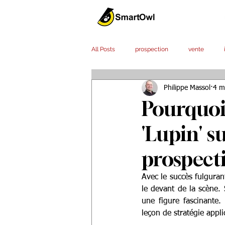
All Posts
prospection
vente
Philippe Massol
4 m
efficacité
service client
out
Pourquoi 
'Lupin' s
stratégie
prospect
Avec le succès fulgurant
le devant de la scène. 
une figure fascinante.
leçon de stratégie appl