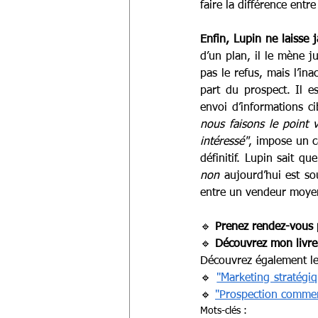
faire la différence entr
Enfin, Lupin ne laisse 
d’un plan, il le mène j
pas le refus, mais l’in
part du prospect. Il e
envoi d’informations 
nous faisons le point 
intéressé"
, impose un ca
non
 aujourd’hui est s
entre un vendeur moyen 
🔹 
Prenez rendez-vous 
🔹 
Découvrez mon livre
Découvrez également les
🔹 
"Marketing stratégi
🔹 
"Prospection commer
Mots-clés :