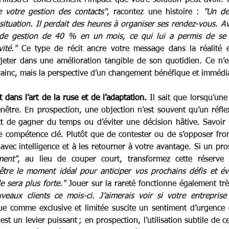
se votre gestion des contacts"
, racontez une histoire : 
"Un de 
ituation. Il perdait des heures à organiser ses rendez-vous. Ave
 de gestion de 40 % en un mois, ce qui lui a permis de se c
ité."
 Ce type de récit ancre votre message dans la réalité e
jeter dans une amélioration tangible de son quotidien. Ce n’est
vainc, mais la perspective d’un changement bénéfique et immédi
 dans l’art de la ruse et de l’adaptation.
 Il sait que lorsqu’une 
enêtre. En prospection, une objection n’est souvent qu’un réfle
 de gagner du temps ou d’éviter une décision hâtive. Savoir 
 compétence clé. Plutôt que de contester ou de s’opposer front
r avec intelligence et à les retourner à votre avantage. Si un pro
ment"
être le moment idéal pour anticiper vos prochains défis et évit
 sera plus forte."
 Jouer sur la rareté fonctionne également trè
eaux clients ce mois-ci. J’aimerais voir si votre entreprise 
e comme exclusive et limitée suscite un sentiment d’urgence et
est un levier puissant ; en prospection, l’utilisation subtile de c