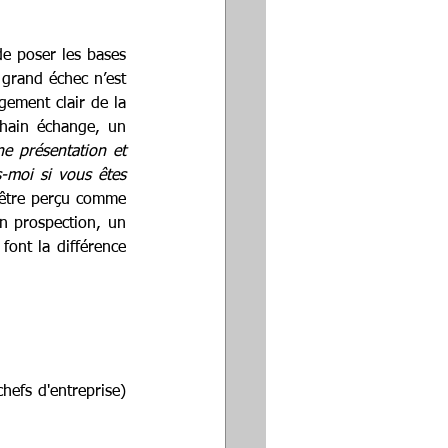
de poser les bases 
grand échec n’est 
ement clair de la 
chain échange, un 
e présentation et 
-moi si vous êtes 
 être perçu comme 
définitif. Lupin sait que chaque tentative, même infructueuse, rapproche du succès. En prospection, un 
font la différence 
hefs d'entreprise) 