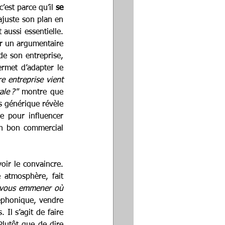
est parce qu’il 
se 
 ajuste son plan en 
aussi essentielle. 
 un argumentaire 
e son entreprise, 
rmet d’adapter le 
e entreprise vient 
le ?"
 montre que 
s générique révèle 
 pour influencer 
Un bon commercial 
oir le convaincre. 
 atmosphère, fait 
 vous emmener où 
éphonique, vendre 
Il s’agit de faire 
vivre une expérience, d’illustrer concrètement l’impact que votre solution peut avoir. Plutôt que de dire 