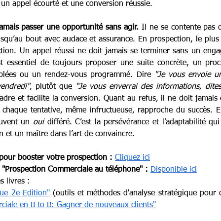
e un appel écourté et une conversion réussie.
jamais passer une opportunité sans agir.
 Il ne se contente pas 
usqu’au bout avec audace et assurance. En prospection, le plus 
action. Un appel réussi ne doit jamais se terminer sans un engag
st essentiel de toujours proposer une suite concrète, un pro
ciblées ou un rendez-vous programmé. Dire 
"Je vous envoie un
vendredi"
, plutôt que 
"Je vous enverrai des informations, dites
dre et facilite la conversion. Quant au refus, il ne doit jamais
ouvent un 
oui
 différé. C’est la persévérance et l’adaptabilité qui 
et un maître dans l’art de convaincre.
pour booster votre prospection :
Cliquez ici
 "Prospection Commerciale au téléphone" :
Disponible ici
 livres : 
que 2e Edition"
 (outils et méthodes d'analyse stratégique pour c
ciale en B to B: Gagner de nouveaux clients"