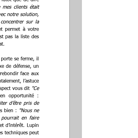
mes clients était 
c notre solution, 
oncentrer sur la 
t permet à votre 
 pas la liste des 
at.
porte se ferme, il 
xe de défense, un 
rebondir face aux 
alement, l’astuce 
spect vous dit 
"Ce 
, au lieu de couper court, transformez cette réserve en opportunité : 
er d’être pris de 
s bien : 
"Nous ne 
pourrait en faire 
 d’intérêt. Lupin 
es techniques peut 