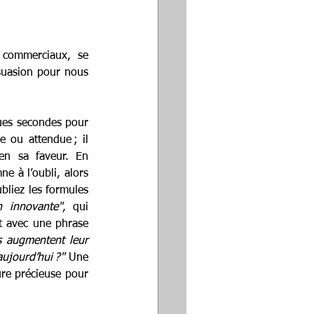
commerciaux, se 
suasion pour nous 
ques secondes pour 
 ou attendue ; il 
en sa faveur. En 
 à l’oubli, alors 
liez les formules 
n innovante"
, qui 
t avec une phrase 
 augmentent leur 
ujourd’hui ?"
 Une 
re précieuse pour 