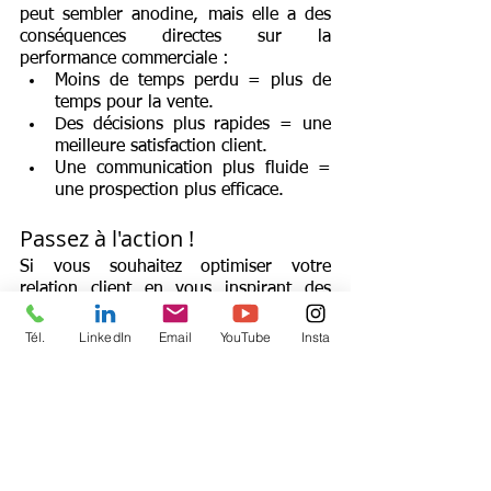
peut sembler anodine, mais elle a des 
conséquences directes sur la 
performance commerciale :
Moins de temps perdu = plus de 
temps pour la vente.
Des décisions plus rapides = une 
meilleure satisfaction client.
Une communication plus fluide = 
une prospection plus efficace.
Passez à l'action !
Si vous souhaitez optimiser votre 
relation client en vous inspirant des 
meilleures stratégies, je vous invite à 
prendre rendez-vous avec moi pour une 
Tél.
LinkedIn
Email
YouTube
Insta
consultation personnalisée. Cliquez ici : 
Réserver un appel
Découvrez aussi mon livre sur la 
prospection commerciale : 
Prospection 
Commerciale
 pour approfondir votre 
stratégie, mais aussi le 
livre sur le 
service client 
!