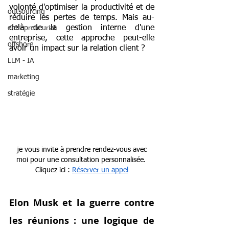
volonté d'optimiser la productivité et de 
outsourcing
réduire les pertes de temps. Mais au-
delà de la gestion interne d'une 
entrepreneuriat
entreprise, cette approche peut-elle 
offshore
avoir un impact sur la relation client ?
LLM - IA
marketing
stratégie
 je vous invite à prendre rendez-vous avec 
moi pour une consultation personnalisée. 
Cliquez ici : 
Réserver un appel
Elon Musk et la guerre contre 
les réunions : une logique de 