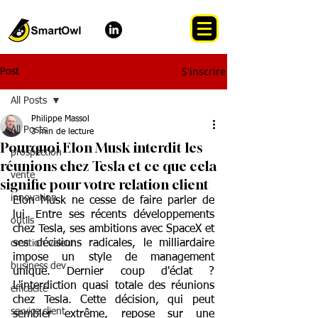
S'inscrire
Post
All Posts
Philippe Massol
All Posts
3 min de lecture
Pourquoi Elon Musk interdit les
prospection
réunions chez Tesla et ce que cela
vente
signifie pour votre relation client
innovation
Elon Musk ne cesse de faire parler de 
lui. Entre ses récents développements 
outils
chez Tesla, ses ambitions avec SpaceX et 
ses décisions radicales, le milliardaire 
creation valeur
impose un style de management 
business dev
unique. Dernier coup d'éclat ? 
L'interdiction quasi totale des réunions 
efficacité
chez Tesla. Cette décision, qui peut 
service client
sembler extrême, repose sur une 