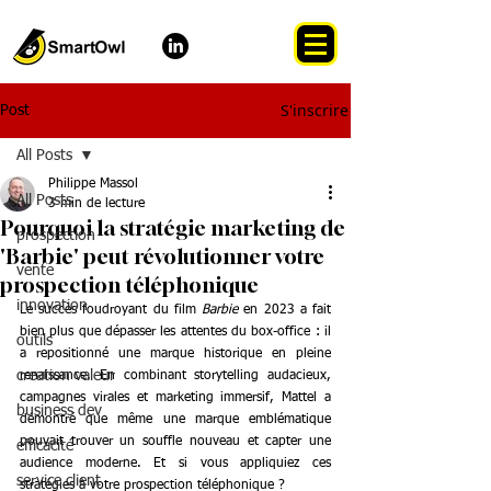
S'inscrire
Post
All Posts
Philippe Massol
All Posts
3 min de lecture
Pourquoi la stratégie marketing de
prospection
'Barbie' peut révolutionner votre
vente
prospection téléphonique
innovation
Le succès foudroyant du film 
Barbie
 en 2023 a fait 
bien plus que dépasser les attentes du box-office : il 
outils
a repositionné une marque historique en pleine 
creation valeur
renaissance. En combinant storytelling audacieux, 
campagnes virales et marketing immersif, Mattel a 
business dev
démontré que même une marque emblématique 
pouvait trouver un souffle nouveau et capter une 
efficacité
audience moderne. Et si vous appliquiez ces 
service client
stratégies à votre prospection téléphonique ?