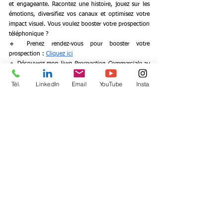
et engageante. Racontez une histoire, jouez sur les 
émotions, diversifiez vos canaux et optimisez votre 
impact visuel. Vous voulez booster votre prospection 
téléphonique ?
🔹 Prenez rendez-vous pour booster votre 
prospection : 
Cliquez ici
🔹 Découvrez mon livre 
Prospection Commerciale au 
téléphone
 : 
Disponible ici
Tél.
LinkedIn
Email
YouTube
Insta
🔹 Approfondissez vos stratégies avec 
Marketing 
Stratégique 2e Édition
 : 
Découvrez-le ici
🔹 Améliorez votre prospection BtoB : 
Gagnez de 
nouveaux clients
Mots-clés :
storytelling
prospection
efficacité