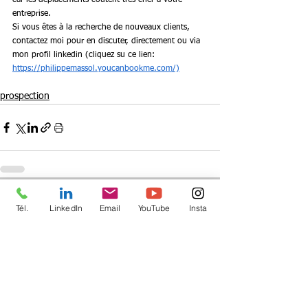
car les déplacements coûtent très cher à votre 
entreprise.
Si vous êtes à la recherche de nouveaux clients, 
contactez moi pour en discuter, directement ou via 
mon profil linkedin (cliquez su ce lien: 
https://philippemassol.youcanbookme.com/)
prospection
Voir tout
Posts récents
Tél.
LinkedIn
Email
YouTube
Insta