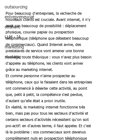
outsourcing
Pour beaucoup d'entreprises, la recherche de 
entrepreneuriat
nouveaux clients est cruciale. Avant internet, il n'y 
avait pas beaucoup de possibilité : déplacement 
offshore
physique, courrier papier ou prospection 
LLM - IA
téléphonique (téléphone que détestent beaucoup 
de commerciaux). Quand Internet arrive, des 
marketing
prestataires de service vont amener une bonne 
stratégie
nouvelle, toute théorique : vous n'avez plus besoin 
d'appeler au téléphone, les clients vont arriver 
grâce au marketing internet.
Et comme personne n'aime prospecter au 
téléphone, ceux qui le faisaient dans les entreprises 
ont commencé à déserter cette activité, au point 
que, petit à petit, la compétence s'est perdue, 
d'autant qu'elle était a priori inutile.
En réalité, le marketing internet fonctionne très 
bien, mais pas pour tous les secteurs d'activité et 
certains secteurs d'activités nécessitent qu'on soit 
pro-actif: en d'autres terme, il faut appeler. Et c'est 
là le problème : vos commerciaux sont devenus 
complètement nuls en prospection téléphonique 