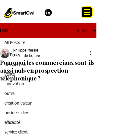
S'inscrire
Post
All Posts
Philippe Massol
All Posts
2 min de lecture
Pourquoi les commerciaux sont-ils
prospection
aussi nuls en prospection
vente
téléphonique ?
innovation
outils
creation valeur
business dev
efficacité
service client