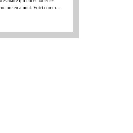
prestataire qui fait échouer les
tructure en amont. Voici comment