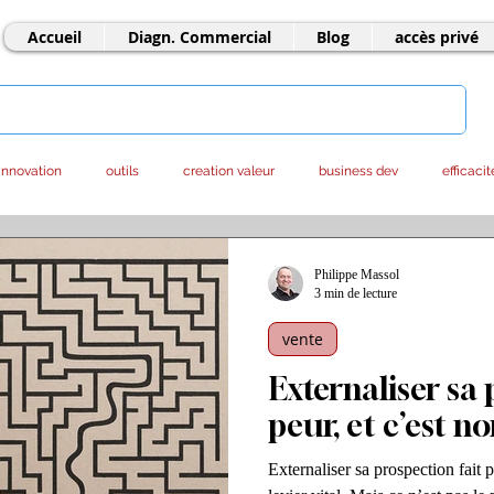
Accueil
Diagn. Commercial
Blog
accès privé
innovation
outils
creation valeur
business dev
efficacit
ntrepreneuriat
offshore
LLM - IA
marketing
stratégie
Philippe Massol
3 min de lecture
vente
Externaliser sa 
peur, et c’est n
Externaliser sa prospection fait 