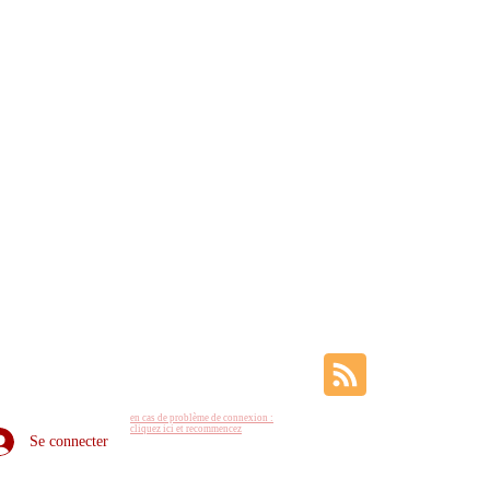
en cas de problème de connexion :
cliquez ici et recommencez
Se connecter