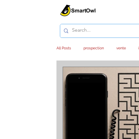
All Posts
prospection
vente
service client
outsourcing
e