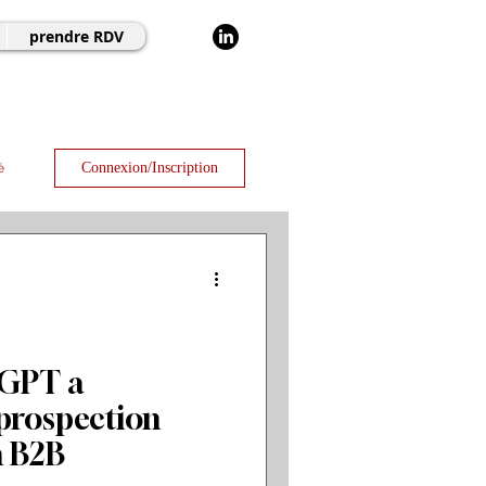
prendre RDV
Connexion/Inscription
é
GPT a
 prospection
n B2B