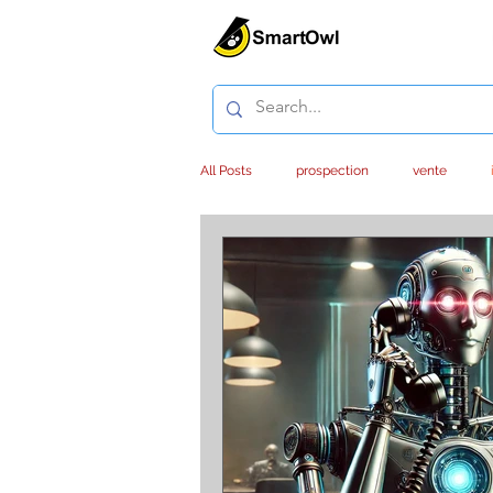
All Posts
prospection
vente
service client
outsourcing
e