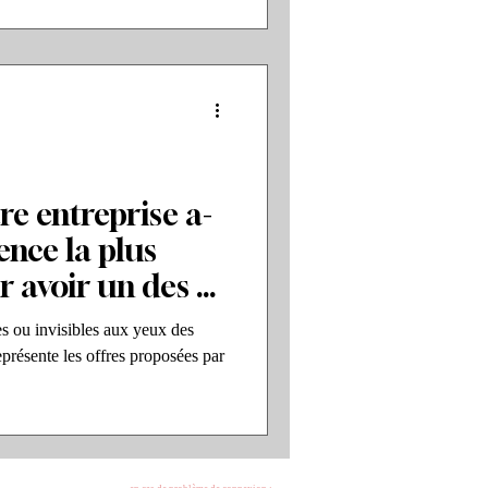
re entreprise a-
ence la plus
 avoir un des 2
s compétitifs ?
es ou invisibles aux yeux des
eprésente les offres proposées par