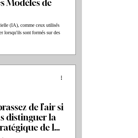
s Modèles de
cielle (IA), comme ceux utilisés
r lorsqu'ils sont formés sur des
brassez de l’air si
s distinguer la
ratégique de la
arketing