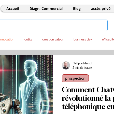
Accueil
Diagn. Commercial
Blog
accès privé
innovation
outils
creation valeur
business dev
efficacit
ntrepreneuriat
offshore
LLM - IA
marketing
stratégie
Philippe Massol
5 min de lecture
prospection
Comment Chat
révolutionné la
téléphonique e