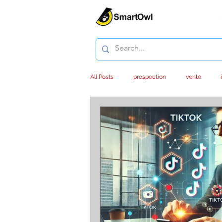
All Posts
prospection
vente
service client
outsourcing
e