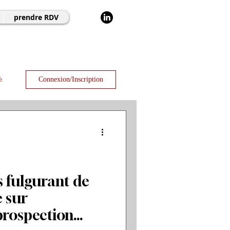
prendre RDV
Connexion/Inscription
é
s fulgurant de
 sur
 prospection