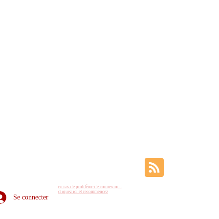
en cas de problème de connexion :
cliquez ici et recommencez
Se connecter