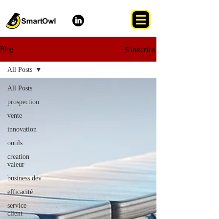
S'inscrire
Blog
All Posts
All Posts
prospection
vente
innovation
outils
creation
valeur
business dev
efficacité
service
client