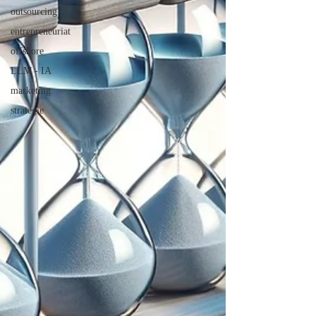
outsourcing
entrepreneuriat
offshore
LLM - IA
marketing
stratégie